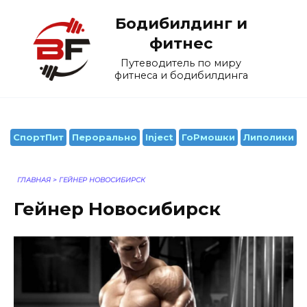
Перейти
Бодибилдинг и
к
содержанию
фитнес
Путеводитель по миру
фитнеса и бодибилдинга
СпортПит
Перорально
Inject
ГоРмошки
Липолики
ГЛАВНАЯ
>
ГЕЙНЕР НОВОСИБИРСК
Гейнер Новосибирск