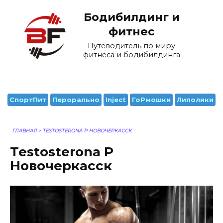
Перейти
Бодибилдинг и
к
содержанию
фитнес
Путеводитель по миру
фитнеса и бодибилдинга
СпортПит
Перорально
Inject
ГоРмошки
Липолики
ГЛАВНАЯ
>
TESTOSTERONA P НОВОЧЕРКАССК
Testosterona P
Новочеркасск