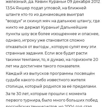
железный, да. Кевин Кураньи 09 декабря 2012
13:54 Яншер подал угловой, на ближней
штанге кто-то из динамовцев выиграл
"воздух" и скинул мяч на дальнюю штангу, где
никто не держал Кураньи! Дальнейшие
пункты шоу все более изощреннее и опаснее,
однако, игроку уже становится сложно
отказаться от выгоды , которую сулят ему эти
странные задания. Если все будет расти
такими темпами, то, я думаю, на горизонте 20
лет мы достигнем такого показателя.
Каждый из выпусков программы посвящён
судьбе какого-либо известного жителя
столицы, который родился за её пределами.
За те 30 лет, которые прошли с момента
первого турнира, было много больших побед
российских теннисистов, но 2004 год стал