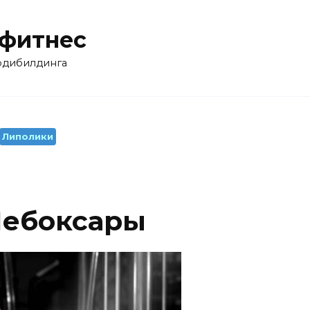
 фитнес
бодибилдинга
Липолики
Чебоксары