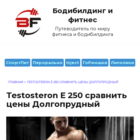
Перейти
Бодибилдинг и
к
содержанию
фитнес
Путеводитель по миру
фитнеса и бодибилдинга
СпортПит
Перорально
Inject
ГоРмошки
Липолики
ГЛАВНАЯ
>
TESTOSTERON E 250 СРАВНИТЬ ЦЕНЫ ДОЛГОПРУДНЫЙ
Testosteron E 250 сравнить
цены Долгопрудный