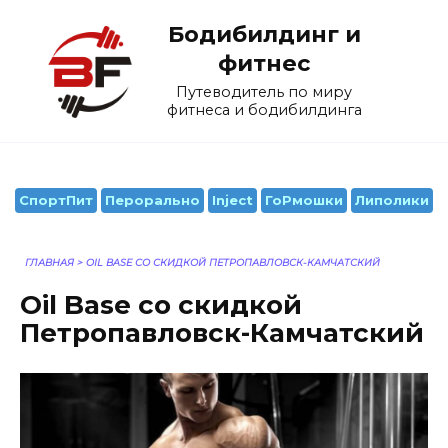
Перейти
Бодибилдинг и
к
содержанию
фитнес
Путеводитель по миру
фитнеса и бодибилдинга
СпортПит
Перорально
Inject
ГоРмошки
Липолики
ГЛАВНАЯ
>
OIL BASE СО СКИДКОЙ ПЕТРОПАВЛОВСК-КАМЧАТСКИЙ
Oil Base со скидкой
Петропавловск-Камчатский