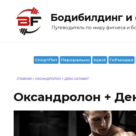
Перейти
к
Бодибилдинг и
содержанию
Путеводитель по миру фитнеса и 
СпортПит
Перорально
Inject
ГоРмошки
ГЛАВНАЯ
>
ОКСАНДРОЛОН + ДЕКА САЛАВАТ
Оксандролон + Де