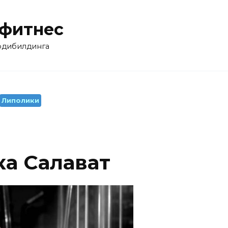
 фитнес
бодибилдинга
Липолики
ка Салават