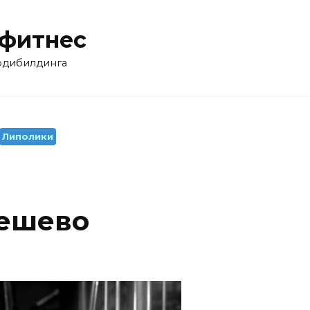
 фитнес
бодибилдинга
Липолики
дешево