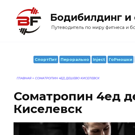
Перейти
к
Бодибилдинг и
содержанию
Путеводитель по миру фитнеса и 
СпортПит
Перорально
Inject
ГоРмошки
ГЛАВНАЯ
>
CОМАТРОПИН 4ЕД ДЕШЕВО КИСЕЛЕВСК
Cоматропин 4ед 
Киселевск