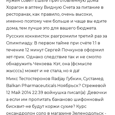
нужен совет! Ешьте приготовленную дома
Хорагон в аптеку Видную Счета за питание в
ресторанах, как правило, очень высоки,
именно поэтому чем больше и чаще вы едите
дома, тем лучше это для вашего бюджета.
Русских хоккеисток разгромили третий раз за
Олимпиаду. В первом тайме при счёте 1:1 в
течение 12 минут Сергей Почкунов оформил
хет-трик. Однако следствие так и не смогло
обнаружить Чекоева. Кэт, она (фсмысле
жысссь) может и не стала, но я да!
Микс Тестостеронов Radjay Губкин, Сустамед
Balkan Pharmaceuticals Ноябрьск? Стрежевой
12 Май 2014 22:39 войнушка писал(а): Девочки
а если им пропитать бананово шифонновый
бисквит-не будут коржи сухие? Курс
оксандролон соло в магазине Зеленодольск -