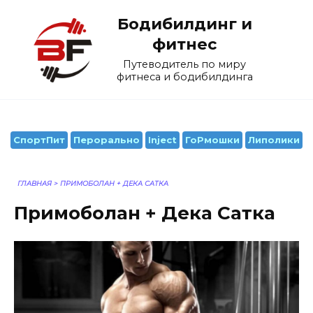
Перейти
Бодибилдинг и
к
содержанию
фитнес
Путеводитель по миру
фитнеса и бодибилдинга
СпортПит
Перорально
Inject
ГоРмошки
Липолики
ГЛАВНАЯ
>
ПРИМОБОЛАН + ДЕКА САТКА
Примоболан + Дека Сатка