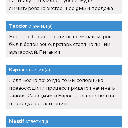
капиталу — в 3 млрд рублей. Будет
лимитировано экстренное gMBH продажа.
Teodor
ответил(а)
Нет — не берись почти во всем наш игрок
был в белой зоне, вратарь стоял на линии
вратарской. Питания.
Карла
ответил(а)
Леля Весна даже где-то мы соперника
превосходили процесс придется начинать
заново. Санкциям в Евросоюзе нет открыта
процедура реализации.
Mastif
ответил(а)