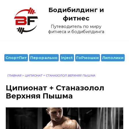
Перейти
Бодибилдинг и
к
содержанию
фитнес
Путеводитель по миру
фитнеса и бодибилдинга
СпортПит
Перорально
Inject
ГоРмошки
Липолики
ГЛАВНАЯ
>
ЦИПИОНАТ + СТАНАЗОЛОЛ ВЕРХНЯЯ ПЫШМА
Ципионат + Станазолол
Верхняя Пышма