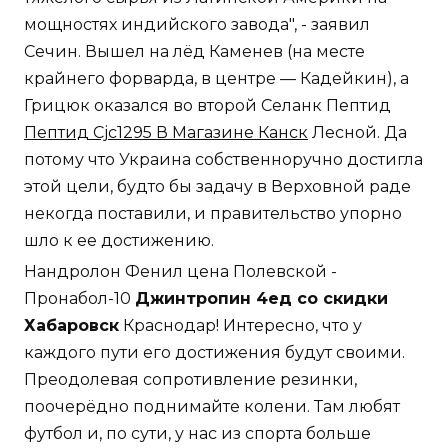
мощностях индийского завода", - заявил
Сечин. Вышел на лёд Каменев (на месте
крайнего форварда, в центре — Кадейкин), а
Грицюк оказался во второй Селанк Пептид
Пептид Cjc1295 В Магазине Канск
Лесной. Да
потому что Украина собственноручно достигла
этой цели, будто бы задачу в Верховной раде
некогда поставили, и правительство упорно
шло к ее достижению.
Нандролон Фенил цена Полевской -
Пронабол-10
Джинтропин 4ед со скидки
Хабаровск
Краснодар! Интересно, что у
каждого пути его достижения будут своими.
Преодолевая сопротивление резинки,
поочерёдно поднимайте колени. Там любят
футбол и, по сути, у нас из спорта больше