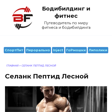
Перейти
Бодибилдинг и
к
содержанию
фитнес
Путеводитель по миру
фитнеса и бодибилдинга
СпортПит
Перорально
Inject
ГоРмошки
Липолики
ГЛАВНАЯ
>
СЕЛАНК ПЕПТИД ЛЕСНОЙ
Селанк Пептид Лесной