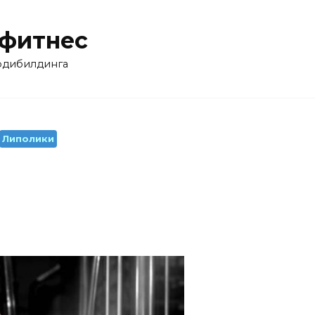
 фитнес
бодибилдинга
Липолики