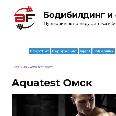
Перейти
к
Бодибилдинг и
содержанию
Путеводитель по миру фитнеса и 
СпортПит
Перорально
Inject
ГоРмошки
ГЛАВНАЯ
>
AQUATEST ОМСК
Aquatest Омск